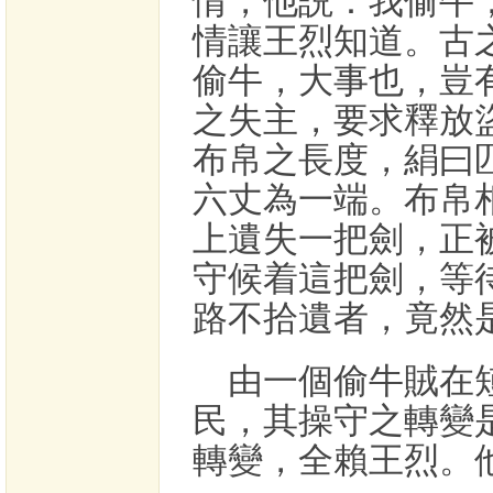
情，他説：我偷牛
情讓王烈知道。古
偷牛，大事也，豈
之失主，要求釋放
布帛之長度，絹曰
六丈為一端。布帛
上遺失一把劍，正
守候着這把劍，等
路不拾遺者，竟然
由一個偷牛賊在
民，其操守之轉變
轉變，全賴王烈。