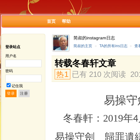
首页
帮助
简叔的instagram日志
简叔的主页
»
TA的所有ins日志
»
查
登录站点
用户名
转载冬春轩文章
密码
热
1
已有 210 次阅读
20
记住我
易操守
冬春軒
：
2019
年
4
易操守劍
歸罪遺