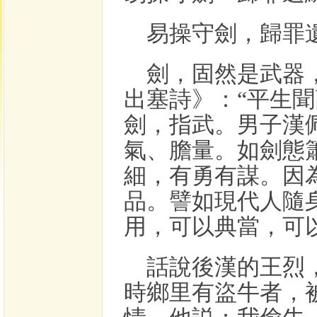
易操守劍，歸罪
劍，固然是武器
出塞詩》：
“平生
劍，指武。男子漢
氣、膽量。如劍態
細，有勇有謀。因
品。譬如現代人隨
用，可以典當，可
話說後漢的王烈
時鄉里有盜牛者，