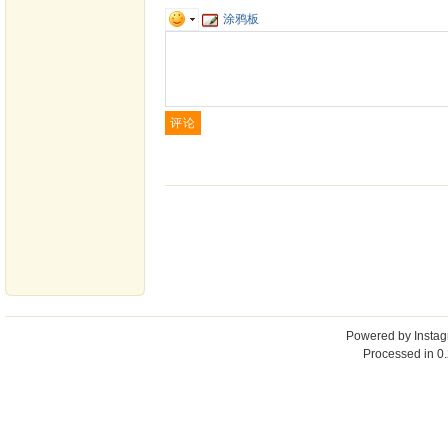
涂鸦板
Powered by
Insta
Processed in 0.