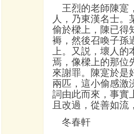
王烈的老師陳寔
人，乃東漢名士。
偷於樑上，陳已得
褥，然後召喚子孫
上。又説，壞人的
焉，像樑上的那位
來謝罪。陳寔於是
兩匹，這小偷感激
詞由此而來，事實
且改過，從善如流
冬春軒