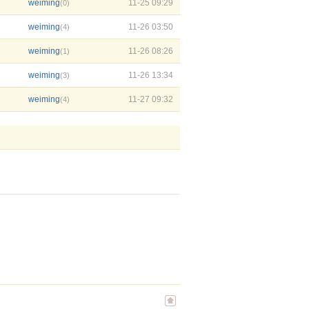
weiming
11-25 09:29
(0)
weiming
11-26 03:50
(4)
weiming
11-26 08:26
(1)
weiming
11-26 13:34
(3)
weiming
11-27 09:32
(4)