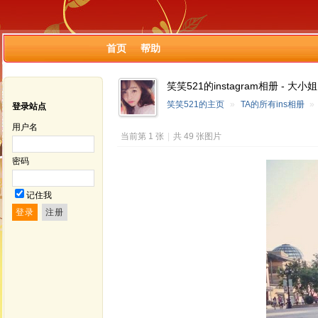
首页
帮助
笑笑521的instagram相册 - 大小姐
笑笑521的主页
»
TA的所有ins相册
»
登录站点
用户名
当前第 1 张
|
共 49 张图片
密码
记住我