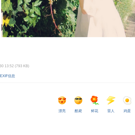
 13:52 (793 KB)
EXIF信息
漂亮
酷毙
鲜花
雷人
鸡蛋