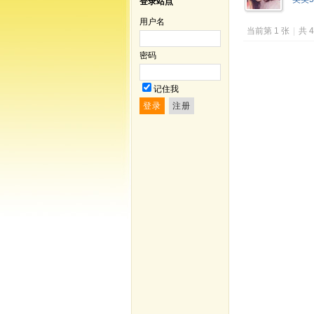
登录站点
用户名
当前第 1 张
|
共 
密码
记住我