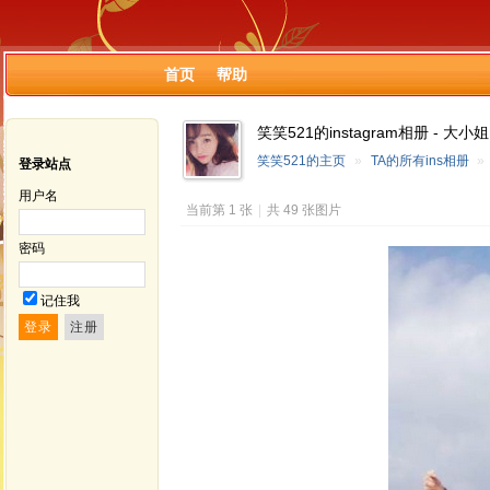
首页
帮助
笑笑521的instagram相册 - 大小姐
笑笑521的主页
»
TA的所有ins相册
»
登录站点
用户名
当前第 1 张
|
共 49 张图片
密码
记住我