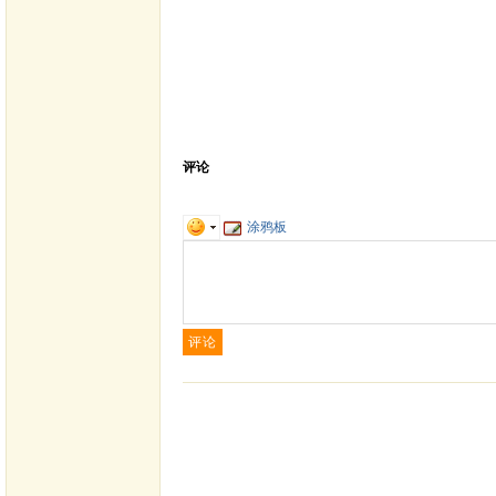
评论
涂鸦板