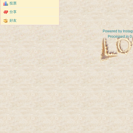
投票
分享
好友
Powered by
Insta
Processed in 0.