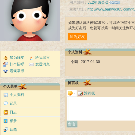
用户组别：
Lv.2初级会员
主页地址：
http://www.banwo365.com/?
如果您认识洛神赋1970，可以给TA留
成为好友后，您就可以第一时间关注到TA
加为好友
个人资料
加为好友
给我留言
创建:
2017-04-30
打个招呼
发送消息
违规举报
留言板
个人菜单
涂鸦板
个人资料
记录
日志
相册
话题