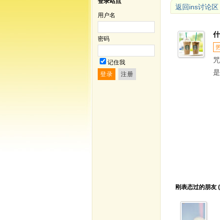
登录站点
返回ins讨论区
用户名
什
密码
咒
记住我
是
刚表态过的朋友 (