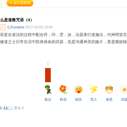
加入该群组
么是道教咒语（4）
热
1
七月angela
2017-10-02 18:00
语是在道法的过程中配合符，印，罡，诀，法器来行道施法，代神明宣言
修道之士日常生活中防身保命的武器，也是沟通神灵的媒介，更是驱妖除
1
路过
鲜花
搞笑
雷人
迷惑
鸡
1 人
)
匿名卡