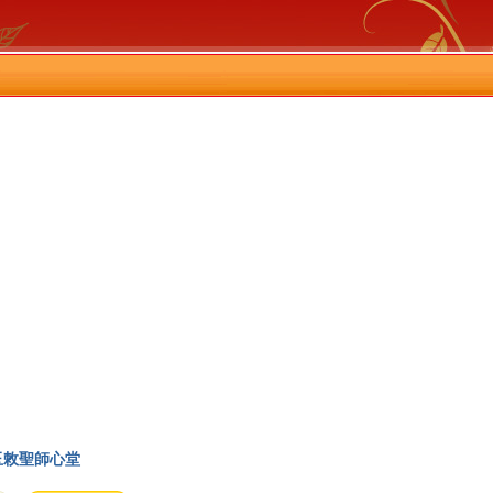
玉敇聖師心堂