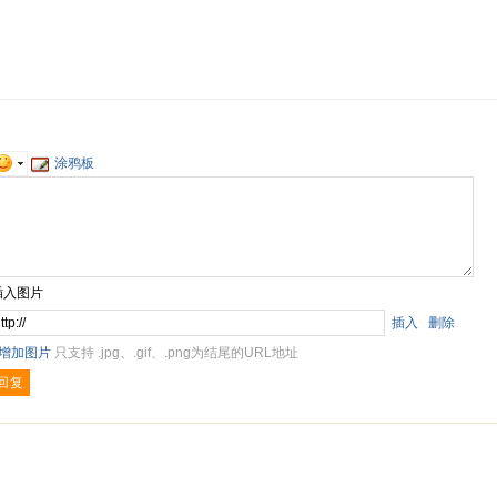
涂鸦板
插入图片
插入
删除
+增加图片
只支持 .jpg、.gif、.png为结尾的URL地址