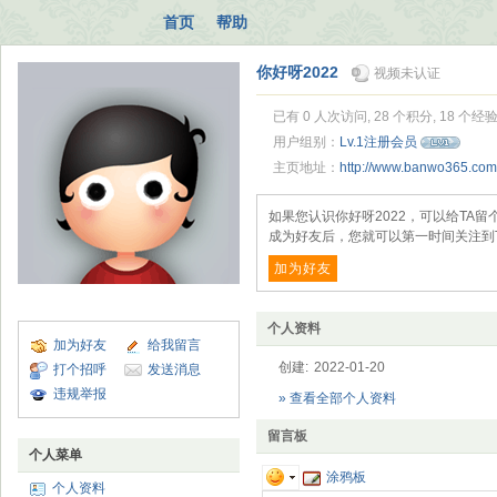
首页
帮助
你好呀2022
视频未认证
已有 0 人次访问, 28 个积分, 18 个经
用户组别：
Lv.1注册会员
主页地址：
http://www.banwo365.co
如果您认识你好呀2022，可以给TA
成为好友后，您就可以第一时间关注到
加为好友
个人资料
加为好友
给我留言
创建:
2022-01-20
打个招呼
发送消息
违规举报
» 查看全部个人资料
留言板
个人菜单
涂鸦板
个人资料