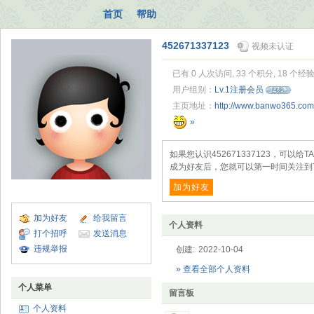
首页
帮助
452671337123
视频未认证
已有 0 人次访问, 33 个积分, 18 个经
用户组别：
Lv.1注册会员
主页地址：
http://www.banwo365.co
»
如果您认识452671337123，可
成为好友后，您就可以第一时间关注到
加为好友
加为好友
给我留言
个人资料
打个招呼
发送消息
违规举报
创建:
2022-10-04
» 查看全部个人资料
个人菜单
留言板
个人资料