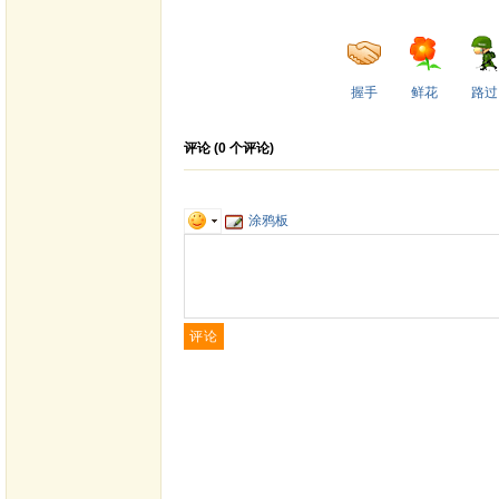
握手
鲜花
路过
评论 (
0
个评论)
涂鸦板