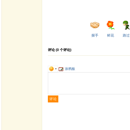
握手
鲜花
路过
评论 (
0
个评论)
涂鸦板