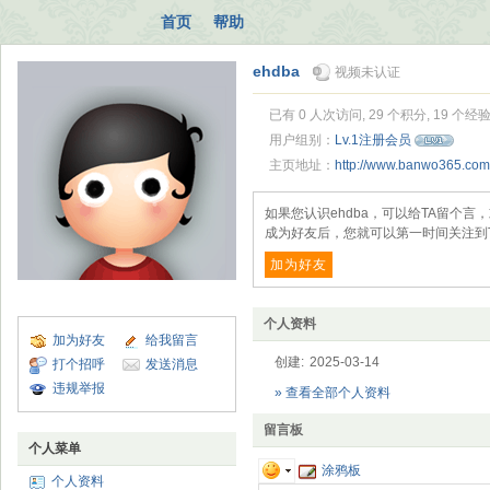
首页
帮助
ehdba
视频未认证
已有 0 人次访问, 29 个积分, 19 个经
用户组别：
Lv.1注册会员
主页地址：
http://www.banwo365.co
如果您认识ehdba，可以给TA留个
成为好友后，您就可以第一时间关注到
加为好友
个人资料
加为好友
给我留言
创建:
2025-03-14
打个招呼
发送消息
违规举报
» 查看全部个人资料
留言板
个人菜单
涂鸦板
个人资料