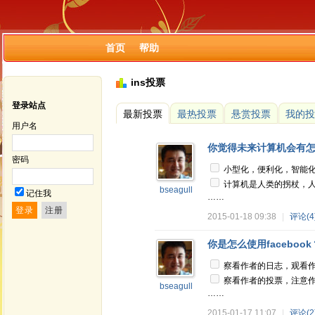
首页
帮助
ins投票
登录站点
最新投票
最热投票
悬赏投票
我的投
用户名
你觉得未来计算机会有
密码
小型化，便利化，智能
计算机是人类的拐杖，人
bseagull
记住我
……
2015-01-18 09:38
|
评论(4
你是怎么使用facebook
察看作者的日志，观看
察看作者的投票，注意
bseagull
……
2015-01-17 11:07
|
评论(2