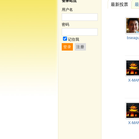
登录站点
最新投票
最
用户名
密码
bseagu
记住我
X-MA
X-MA