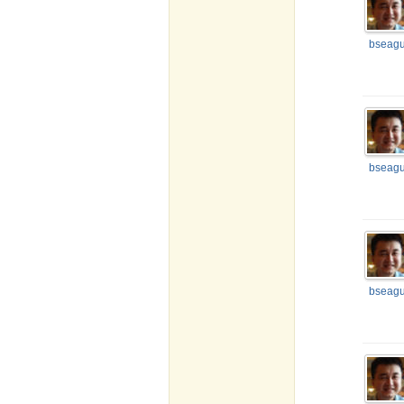
bseagu
bseagu
bseagu