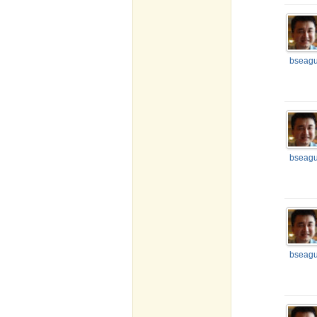
bseagu
bseagu
bseagu