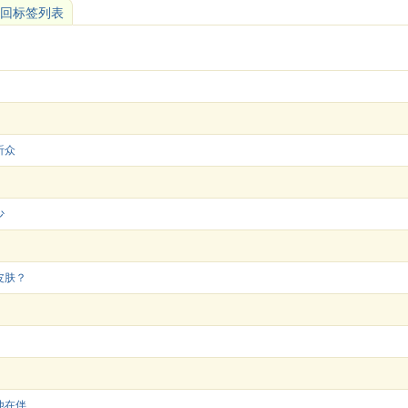
回标签列表
听众
少
皮肤？
他在伴