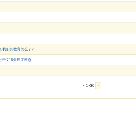
,我们的教育怎么了?
念经仅18天癌症痊愈
< 1~30
>