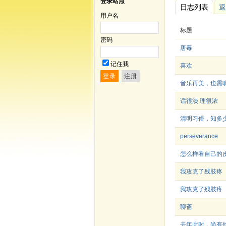
登录站点
日志列表
返
用户名
标题
密码
唐毒
记住我
喜欢
音乐再美，也需
话很淡 理很浓
清明习俗，知多
perseverance
怎么样看自己的
我攻克了残肢疼
我攻克了残肢疼
聊斋
去年此时，尚有