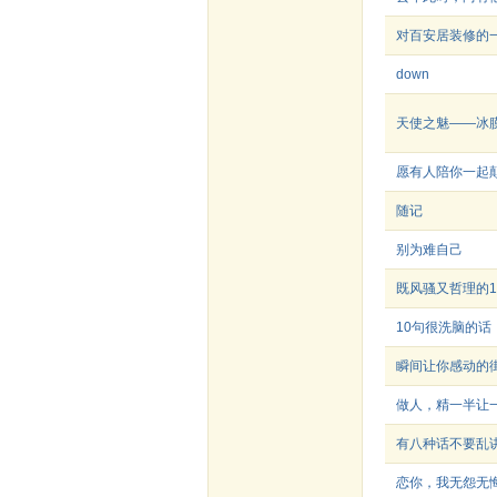
对百安居装修的
down
天使之魅——冰
愿有人陪你一起颠沛流
随记
别为难自己
既风骚又哲理的1
10句很洗脑的话
瞬间让你感动的
做人，精一半让
有八种话不要乱
恋你，我无怨无