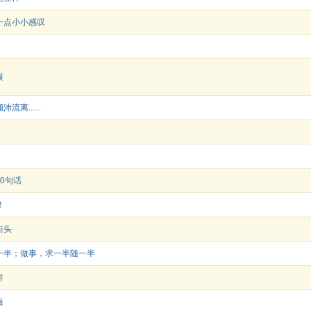
一点小小感叹
膜
离......
0句话
！
街头
一半；做事，求一半随一半
讲
悔