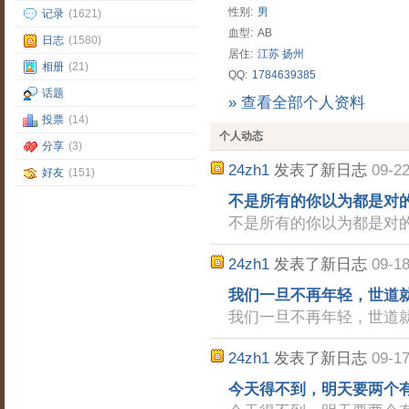
性别:
男
记录
(1621)
血型:
AB
日志
(1580)
居住:
江苏
扬州
相册
(21)
QQ:
1784639385
话题
» 查看全部个人资料
投票
(14)
个人动态
分享
(3)
24zh1
发表了新日志
09-22
好友
(151)
不是所有的你以为都是对
不是所有的你以为都是对
24zh1
发表了新日志
09-18
我们一旦不再年轻，世道
我们一旦不再年轻，世道
24zh1
发表了新日志
09-17
今天得不到，明天要两个