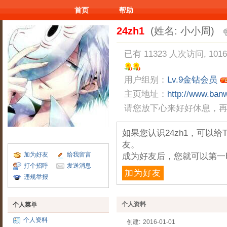
首页
帮助
24zh1
(姓名: 小小周)
已有 11323 人次访问, 101
用户组别：
Lv.9金钻会员
主页地址：
http://www.ba
请您放下心来好好休息，
如果您认识24zh1，可以
友。
加为好友
给我留言
成为好友后，您就可以第一
打个招呼
发送消息
加为好友
违规举报
个人资料
个人菜单
个人资料
创建:
2016-01-01