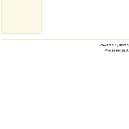
Powered by
Insta
Processed in 0.