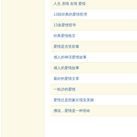
人生 亲情 友情 爱情
13段经典的爱情哲理
13条爱情哲学
经典爱情格言
爱情是含笑饮毒
感人的神话爱情故事
感人的爱情故事
最好的爱情文章
一粒沙的爱情
爱情总是想象比现实美丽
佛说，爱情是一种宿命