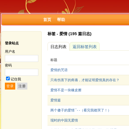
首页
帮助
标签 - 爱情 (195 篇日志)
登录站点
日志列表
返回标签列表
用户名
标题
密码
爱情的咒语
记住我
只有伤害下的疼痛，才能证明爱情真的存在？
爱情不是一块橡皮擦
爱情篇
两个傻子的爱情``- -（看完我都哭了！）
现时的中国无爱情