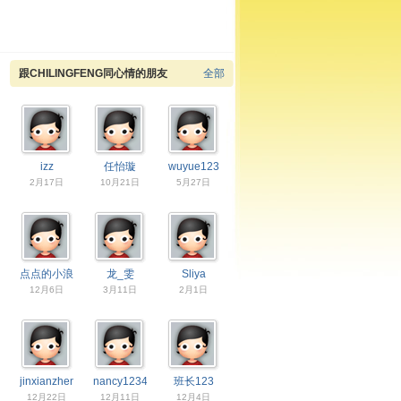
跟CHILINGFENG同心情的朋友
全部
izz
任怡璇
wuyue123
2月17日
10月21日
5月27日
点点的小浪漫
龙_雯
Sliya
12月6日
3月11日
2月1日
jinxianzhen
nancy1234
班长123
12月22日
12月11日
12月4日