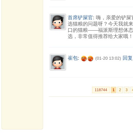
首席铲屎官
:
嗨，亲爱的铲屎
选猫粮的问题呀？今天我就
口的猫粮——福派斯理想体
选，非常值得推荐给大家哦
崔包
:
回复
(01-20 13:02)
118744
1
2
3