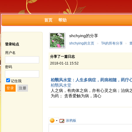
首页
帮助
shchying的分享
shchying的主页
»
TA的所有分享
»
登录站点
用户名
分享了一篇日志
2018-01-11 15:52
密码
柏翳风水堂：人生多病症，药病相随，药疗
记住我
柏翳风水堂
人之病，有肉体之病，亦有心灵之病；治病
为药； 贪香爱触为病，清心
涂鸦板