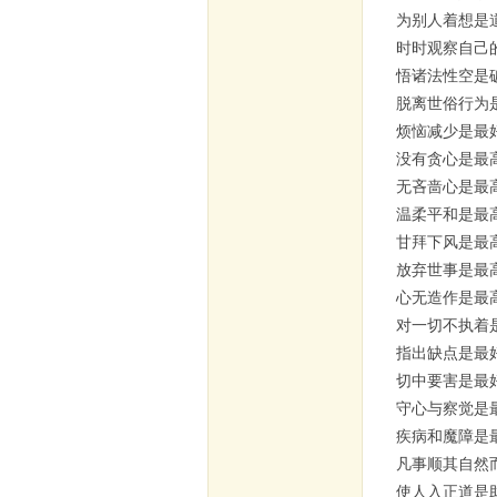
为别人着想是
时时观察自己
悟诸法性空是
脱离世俗行为
烦恼减少是最
没有贪心是最
无吝啬心是最
温柔平和是最
甘拜下风是最
放弃世事是最
心无造作是最
对一切不执着
指出缺点是最
切中要害是最
守心与察觉是
疾病和魔障是
凡事顺其自然
使人入正道是