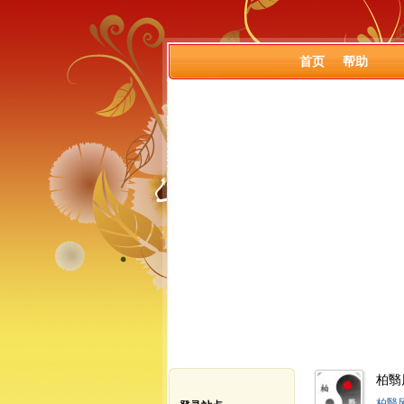
首页
帮助
柏翳风
柏翳