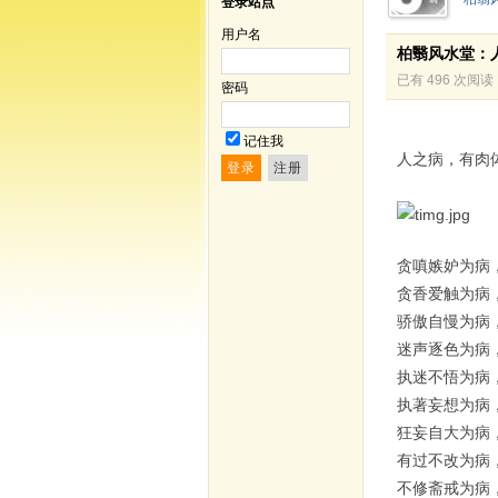
登录站点
用户名
柏翳风水堂：
已有 496 次阅读
密码
记住我
人之病，有肉
贪嗔嫉妒为病
贪香爱触为病
骄傲自慢为病
迷声逐色为病
执迷不悟为病
执著妄想为病
狂妄自大为病
有过不改为病
不修斋戒为病