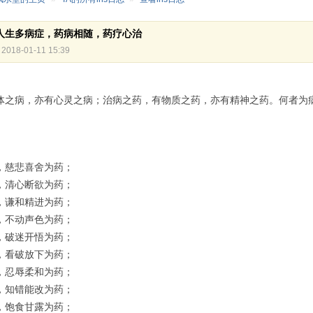
人生多病症，药病相随，药疗心治
2018-01-11 15:39
体之病，亦有心灵之病；治病之药，有物质之药，亦有精神之药。何者为
，慈悲喜舍为药；
，清心断欲为药；
，谦和精进为药；
，不动声色为药；
，破迷开悟为药；
，看破放下为药；
，忍辱柔和为药；
，知错能改为药；
，饱食甘露为药；