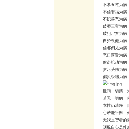
不孝五逆为病
不信罪福为病
不识善恶为病
破辱三宝为病
破犯尸罗为病
自赞毁他为病
信邪倒见为病
恶口两舌为病
偷盗抢劫为病
贪污受贿为病
偏执极端为病
世间一切药，
若无一切病，
本性仍清净，
心若能平衡，
无我是智者的
驯服自心是修