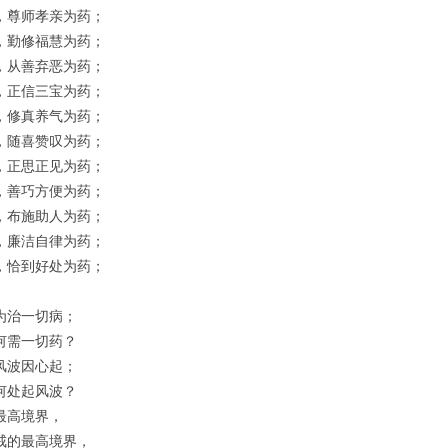
，尊师孝亲为药；
，勤修福慧为药；
，从善弃恶为药；
，正信三宝为药；
，修真养气为药；
，随喜赞叹为药；
，正思正见为药；
，善巧方便为药；
，布施助人为药；
，廉洁自律为药；
，恰到好处为药；
为治一切病；
何需一切药？
风波因心起；
何处起风波？
最高境界，
戒的最高境界，