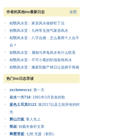
作者的其他ins最新日志
全部
柏翳风水堂：家居风水催财旺丁法
柏翳风水堂：九种常见煞气家居风水
柏翳风水堂：八字合婚，怎么看两个人合不
合？
柏翳风水堂：属相与养龟风水有什么联系
柏翳风水堂：不可小看的职场装饰风水
柏翳风水堂：搬家剖腹产择日让选择不再难
热门ins日志导读
zxcbnmvcxz
:
第一天
在水一方716
:
1981年3月首发的歌
蓝色土耳其0122
:
致2017以及之前所有的时
光
辉山兰狐
:
客人先上
简叔
:
转载冬春轩文章
释慧菩提
:
七绝 无题（新韵）