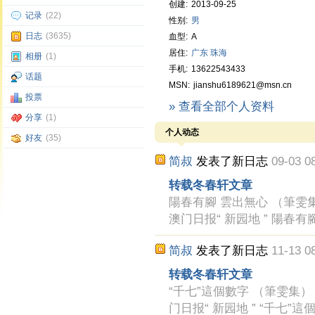
创建:
2013-09-25
记录
(22)
性别:
男
日志
(3635)
血型:
A
居住:
广东
珠海
相册
(1)
手机:
13622543433
话题
MSN:
jianshu6189621@msn.cn
投票
» 查看全部个人资料
分享
(1)
个人动态
好友
(35)
简叔
发表了新日志
09-03 0
转载冬春轩文章
陽春有腳 雲出無心 （筆雯集） 
澳门日报“ 新园地 ” 陽春
简叔
发表了新日志
11-13 0
转载冬春轩文章
“千七”這個數字 （筆雯集） 冬春
门日报“ 新园地 ” “千七”