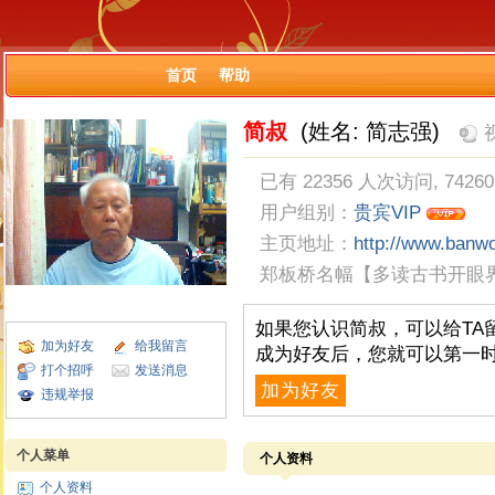
首页
帮助
简叔
(姓名: 简志强)
已有 22356 人次访问, 7426
用户组别：
贵宾VIP
主页地址：
http://www.banw
郑板桥名幅【多读古书开眼
如果您认识简叔，可以给TA
加为好友
给我留言
成为好友后，您就可以第一时
打个招呼
发送消息
加为好友
违规举报
个人菜单
个人资料
个人资料