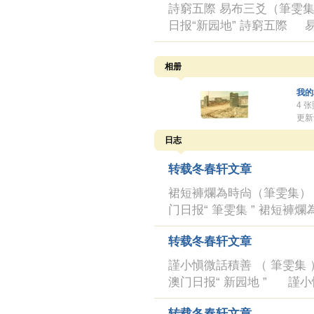
詩窮五際 易布三爻（筆雯集） 
日报“新园地” 詩窮五際 易
相册
我的
4 
更新于
日志
转载冬春轩文章
裙短褲爛為時尙（筆雯集） 冬春軒
门日报“ 筆雯集 ” 裙短
转载冬春轩文章
謹小愼微話積善 （ 筆雯集 ） 冬
澳门日报“ 新园地 ” 謹
转载冬春轩文章