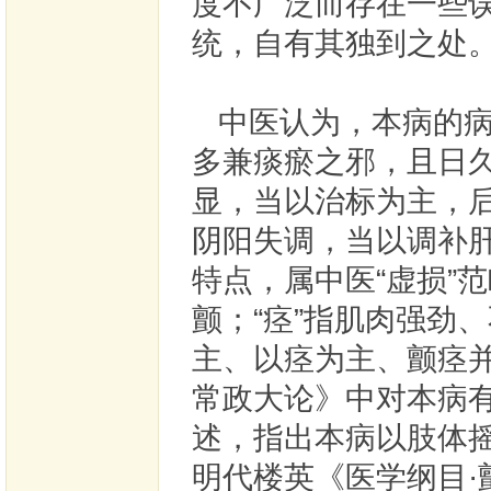
度不广泛而存在一些
统，自有其独到之处
中医认为，本病的病
多兼痰瘀之邪，且日
显，当以治标为主，
阴阳失调，当以调补
特点，属中医“虚损”范
颤；“痉”指肌肉强劲
主、以痉为主、颤痉
常政大论》中对本病有“
述，指出本病以肢体
明代楼英《医学纲目·