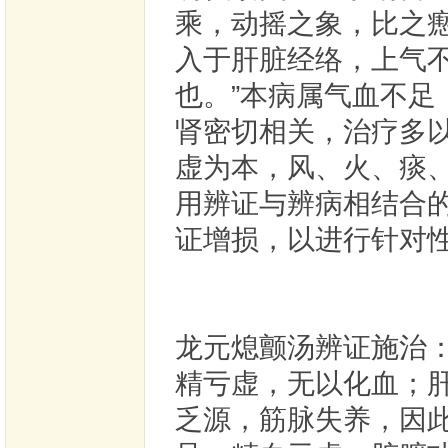
乘，动摇之象，比之瘛
入于肝脏经络，上气
也。”本病属气血不
肾密切相关，治疗多
虚为本，风、火、痰
用辨证与辨病相结合的
证增损，以进行针对
龙元熄颤汤辨证施治：
精亏虚，无以化血；
乏源，筋脉失养，因