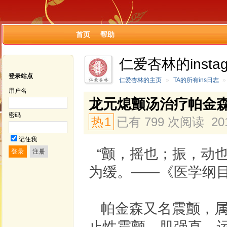
首页
帮助
仁爱杏林的insta
登录站点
仁爱杏林的主页
»
TA的所有ins日志
»
用户名
龙元熄颤汤治疗帕金
密码
热
1
已有 799 次阅读
20
记住我
“颤，摇也；振，动
为缓。——《医学纲目
帕金森又名震颤，属
止性震颤、肌强直、