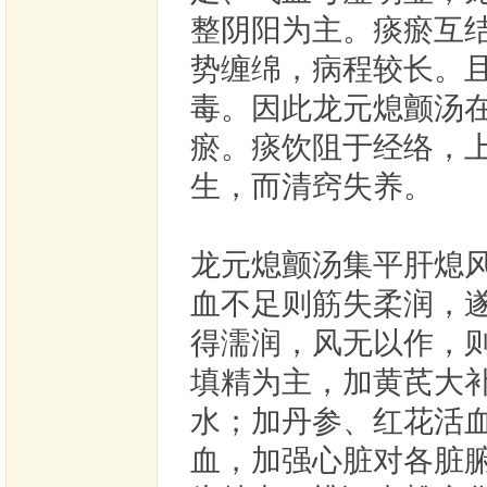
整阴阳为主。痰瘀互
势缠绵，病程较长。
毒。因此龙元熄颤汤
瘀。痰饮阻于经络，
生，而清窍失养。
龙元熄颤汤集平肝熄
血不足则筋失柔润，遂
得濡润，风无以作，
填精为主，加黄芪大
水；加丹参、红花活
血，加强心脏对各脏