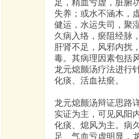
足，精血亏虚，脏腑
失养；或水不涵木，
健运，水运失司，聚
久病入络，瘀阻经脉
肝肾不足，风邪内扰
毒。其病理因素包括
龙元熄颤汤疗法进行
化痰、活血祛瘀。
龙元熄颤汤辩证思路
实证为主，可见风阳
化痰、熄风为主。病
足、气血亏虚明显，